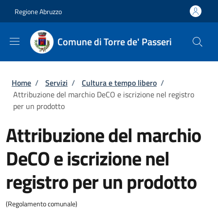
Salta al contenuto principale
Skip to footer content
Regione Abruzzo
Comune di Torre de' Passeri
Briciole di pane
Home
/
Servizi
/
Cultura e tempo libero
/
Attribuzione del marchio DeCO e iscrizione nel registro
per un prodotto
Attribuzione del marchio
DeCO e iscrizione nel
registro per un prodotto
(Regolamento comunale)