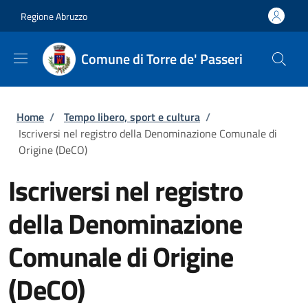
Salta al contenuto principale
Skip to footer content
Regione Abruzzo
Comune di Torre de' Passeri
Briciole di pane
Home
/
Tempo libero, sport e cultura
/
Iscriversi nel registro della Denominazione Comunale di
Origine (DeCO)
Iscriversi nel registro
della Denominazione
Comunale di Origine
(DeCO)