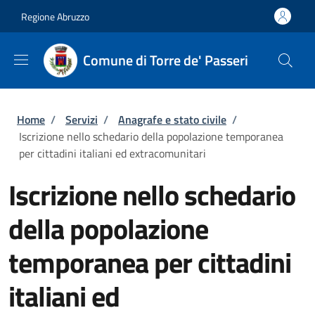
Salta al contenuto principale
Skip to footer content
Regione Abruzzo
Comune di Torre de' Passeri
Briciole di pane
Home
/
Servizi
/
Anagrafe e stato civile
/
Iscrizione nello schedario della popolazione temporanea
per cittadini italiani ed extracomunitari
Iscrizione nello schedario
della popolazione
temporanea per cittadini
italiani ed