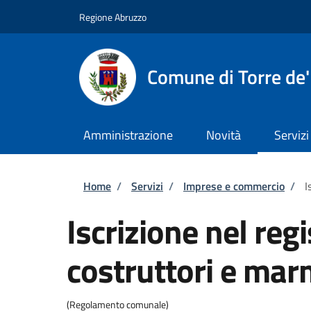
Salta al contenuto principale
Skip to footer content
Regione Abruzzo
Comune di Torre de'
Amministrazione
Novità
Servizi
Briciole di pane
Home
/
Servizi
/
Imprese e commercio
/
I
Iscrizione nel reg
costruttori e mar
(Regolamento comunale)