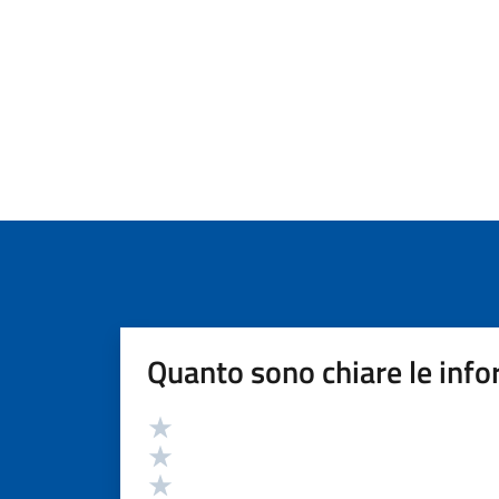
Quanto sono chiare le info
Valutazione
Valuta 5 stelle su 5
Valuta 4 stelle su 5
Valuta 3 stelle su 5