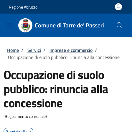
Salta al contenuto principale
Skip to footer content
Regione Abruzzo
Comune di Torre de' Passeri
Briciole di pane
Home
/
Servizi
/
Imprese e commercio
/
Occupazione di suolo pubblico: rinuncia alla concessione
Occupazione di suolo
pubblico: rinuncia alla
concessione
(Regolamento comunale)
Servizio attivo