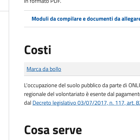
in formato PDF.
Moduli da compilare e documenti da allegar
Costi
Tipo di pagamento
Importo
Marca da bollo
L'occupazione del suolo pubblico da parte di ONLUS
regionale del volontariato è esente dal pagamento
dal
Decreto legislativo 03/07/2017, n. 117, art. 8
Cosa serve