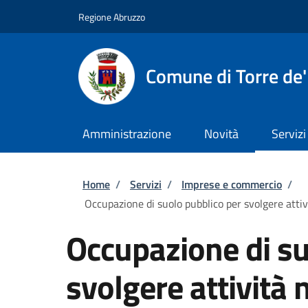
Salta al contenuto principale
Skip to footer content
Regione Abruzzo
Comune di Torre de'
Amministrazione
Novità
Servizi
Briciole di pane
Home
/
Servizi
/
Imprese e commercio
/
Occupazione di suolo pubblico per svolgere attivi
Occupazione di su
svolgere attività 