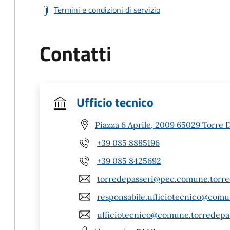
Termini e condizioni di servizio
Contatti
Ufficio tecnico
Piazza 6 Aprile, 2009 65029 Torre D
+39 085 8885196
+39 085 8425692
torredepasseri@pec.comune.torred
responsabile.ufficiotecnico@comun
ufficiotecnico@comune.torredepas