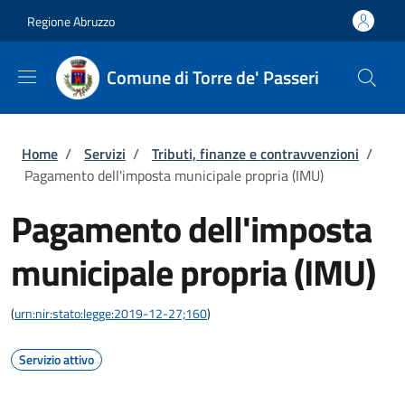
Salta al contenuto principale
Skip to footer content
Regione Abruzzo
Comune di Torre de' Passeri
Briciole di pane
Home
/
Servizi
/
Tributi, finanze e contravvenzioni
/
Pagamento dell'imposta municipale propria (IMU)
Pagamento dell'imposta
municipale propria (IMU)
(
urn:nir:stato:legge:2019-12-27;160
)
Servizio attivo