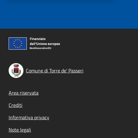
Comune di Torre de' Passeri
Footer menu
Area riservata
Crediti
Informativa privacy
Note legali