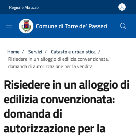
Salta al contenuto principale
Skip to footer content
Regione Abruzzo
Comune di Torre de' Passeri
Briciole di pane
Home
/
Servizi
/
Catasto e urbanistica
/
Risiedere in un alloggio di edilizia convenzionata:
domanda di autorizzazione per la vendita
Risiedere in un alloggio di
edilizia convenzionata:
domanda di
autorizzazione per la