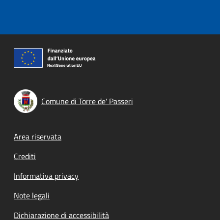
Comune di Torre de' Passeri
Footer menu
Area riservata
Crediti
Informativa privacy
Note legali
Dichiarazione di accessibilità