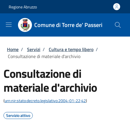
Salta al contenuto principale
Skip to footer content
Regione Abruzzo
Comune di Torre de' Passeri
Briciole di pane
Home
/
Servizi
/
Cultura e tempo libero
/
Consultazione di materiale d'archivio
Consultazione di
materiale d'archivio
(
urn:nir:stato:decreto.legislativo:2004-01-22;42
)
Servizio attivo