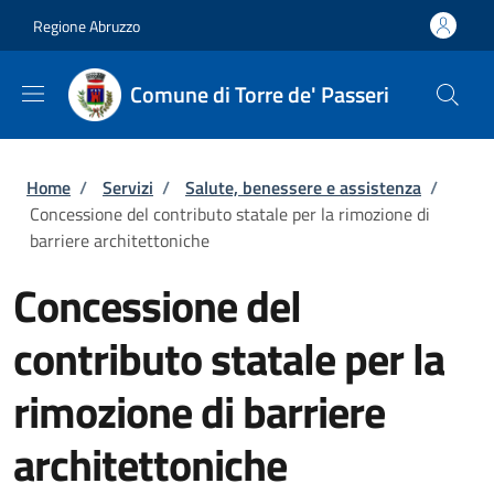
Salta al contenuto principale
Skip to footer content
Regione Abruzzo
Comune di Torre de' Passeri
Briciole di pane
Home
/
Servizi
/
Salute, benessere e assistenza
/
Concessione del contributo statale per la rimozione di
barriere architettoniche
Concessione del
contributo statale per la
rimozione di barriere
architettoniche