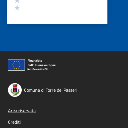
Valuta 1 stelle su 5
Comune di Torre de' Passeri
Footer menu
Area riservata
Crediti