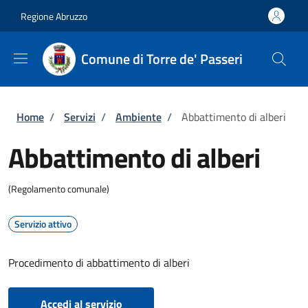
Salta al contenuto principale
Skip to footer content
Regione Abruzzo
Comune di Torre de' Passeri
Briciole di pane
Home
/
Servizi
/
Ambiente
/
Abbattimento di alberi
Abbattimento di alberi
(Regolamento comunale)
Servizio attivo
Procedimento di abbattimento di alberi
Accedi al servizio