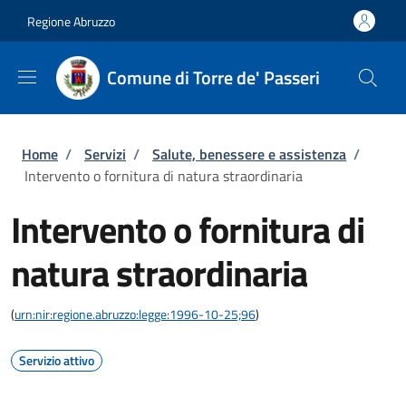
Salta al contenuto principale
Skip to footer content
Regione Abruzzo
Comune di Torre de' Passeri
Briciole di pane
Home
/
Servizi
/
Salute, benessere e assistenza
/
Intervento o fornitura di natura straordinaria
Intervento o fornitura di
natura straordinaria
(
urn:nir:regione.abruzzo:legge:1996-10-25;96
)
Servizio attivo