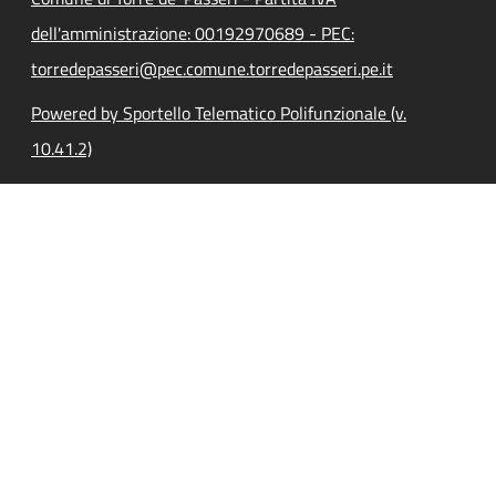
dell'amministrazione: 00192970689 - PEC:
torredepasseri@pec.comune.torredepasseri.pe.it
Powered by Sportello Telematico Polifunzionale (v.
10.41.2)