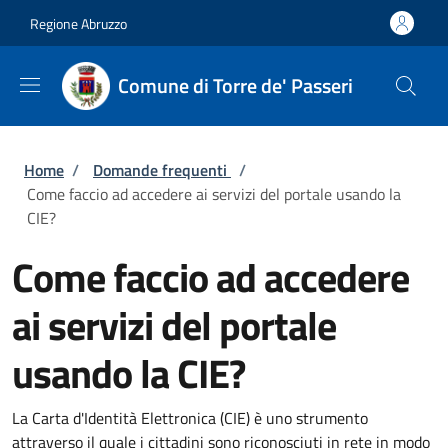
Salta al contenuto principale
Skip to footer content
Regione Abruzzo
Comune di Torre de' Passeri
Briciole di pane
Home
/
Domande frequenti
/
Come faccio ad accedere ai servizi del portale usando la
CIE?
Come faccio ad accedere
ai servizi del portale
usando la CIE?
La Carta d'Identità Elettronica (CIE) è uno strumento
attraverso il quale i cittadini sono riconosciuti in rete in modo