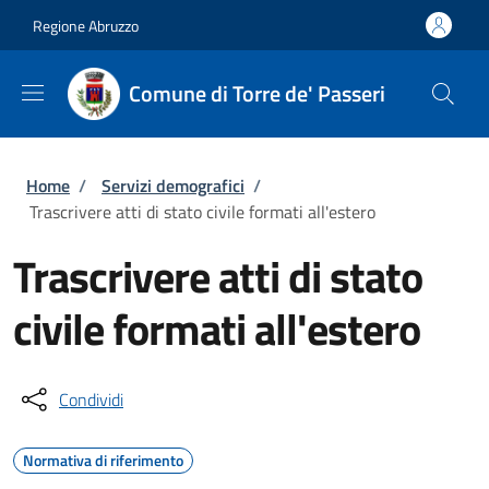
Salta al contenuto principale
Skip to footer content
Regione Abruzzo
Comune di Torre de' Passeri
Briciole di pane
Home
/
Servizi demografici
/
Trascrivere atti di stato civile formati all'estero
Trascrivere atti di stato
civile formati all'estero
Condividi
Normativa di riferimento