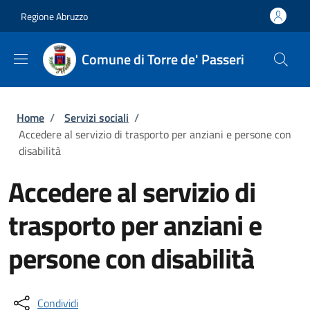
Salta al contenuto principale
Skip to footer content
Regione Abruzzo
Comune di Torre de' Passeri
Briciole di pane
Home
/
Servizi sociali
/
Accedere al servizio di trasporto per anziani e persone con
disabilità
Accedere al servizio di
trasporto per anziani e
persone con disabilità
Condividi