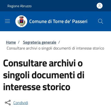
Salta al contenuto principale
Skip to footer content
Regione Abruzzo
Comune di Torre de' Passeri
Briciole di pane
Home
/
Segreteria generale
/
Consultare archivi o singoli documenti di interesse storico
Consultare archivi o
singoli documenti di
interesse storico
Condividi